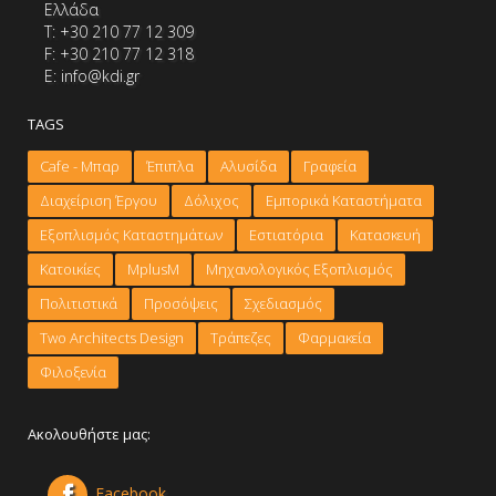
Ελλάδα
Τ: +30 210 77 12 309
F: +30 210 77 12 318
E: info@kdi.gr
TAGS
Cafe - Μπαρ
Έπιπλα
Αλυσίδα
Γραφεία
Διαχείριση Έργου
Δόλιχος
Εμπορικά Καταστήματα
Εξοπλισμός Καταστημάτων
Εστιατόρια
Κατασκευή
Κατοικίες
ΜplusM
Μηχανολογικός Εξοπλισμός
Πολιτιστικά
Προσόψεις
Σχεδιασμός
Τwo Architects Design
Τράπεζες
Φαρμακεία
Φιλοξενία
Ακολουθήστε μας:
Facebook