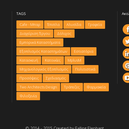
TAGS
Ακο
Cafe - Μπαρ
Έπιπλα
Αλυσίδα
Γραφεία
Διαχείριση Έργου
Δόλιχος
Εμπορικά Καταστήματα
Εξοπλισμός Καταστημάτων
Εστιατόρια
Κατασκευή
Κατοικίες
ΜplusM
Μηχανολογικός Εξοπλισμός
Πολιτιστικά
Προσόψεις
Σχεδιασμός
Τwo Architects Design
Τράπεζες
Φαρμακεία
Φιλοξενία
© 2014 - 2015 Created by Falling Elephant