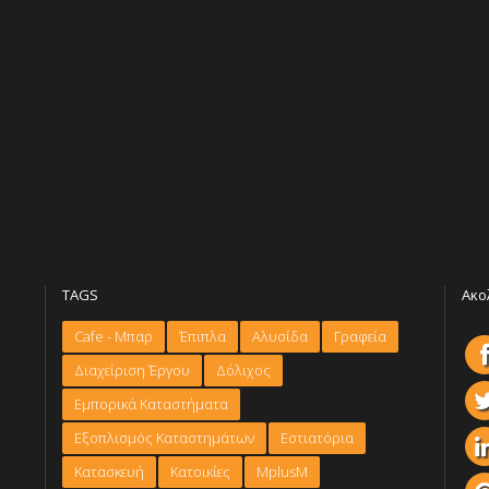
VIEW MORE
VIEW
TAGS
Ακο
Cafe - Μπαρ
Έπιπλα
Αλυσίδα
Γραφεία
Διαχείριση Έργου
Δόλιχος
Εμπορικά Καταστήματα
Εξοπλισμός Καταστημάτων
Εστιατόρια
Κατασκευή
Κατοικίες
ΜplusM