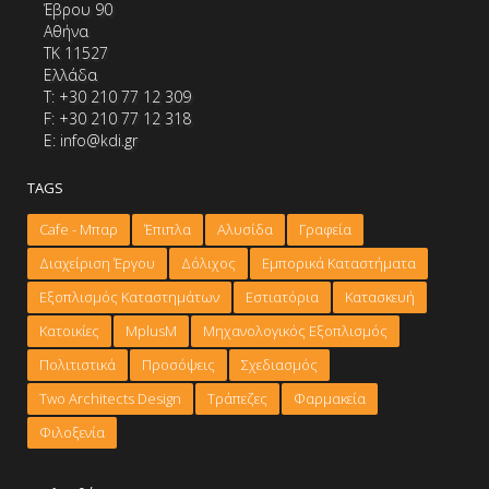
Έβρου 90
Αθήνα
ΤΚ 11527
Ελλάδα
Τ: +30 210 77 12 309
F: +30 210 77 12 318
E: info@kdi.gr
TAGS
Cafe - Μπαρ
Έπιπλα
Αλυσίδα
Γραφεία
Διαχείριση Έργου
Δόλιχος
Εμπορικά Καταστήματα
Εξοπλισμός Καταστημάτων
Εστιατόρια
Κατασκευή
Κατοικίες
ΜplusM
Μηχανολογικός Εξοπλισμός
Πολιτιστικά
Προσόψεις
Σχεδιασμός
Τwo Architects Design
Τράπεζες
Φαρμακεία
Φιλοξενία