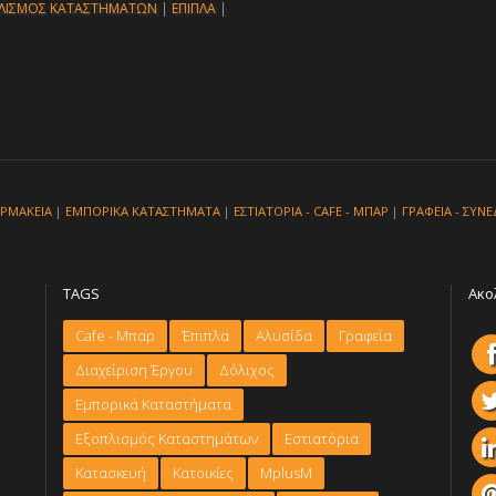
ΛΙΣΜΟΣ ΚΑΤΑΣΤΗΜΑΤΩΝ
|
ΕΠΙΠΛΑ
|
ΡΜΑΚΕΙΑ
|
ΕΜΠΟΡΙΚΑ ΚΑΤΑΣΤΗΜΑΤΑ
|
ΕΣΤΙΑΤΟΡΙΑ - CAFE - ΜΠΑΡ
|
ΓΡΑΦΕΙΑ - ΣΥΝΕ
TAGS
Ακο
Cafe - Μπαρ
Έπιπλα
Αλυσίδα
Γραφεία
Διαχείριση Έργου
Δόλιχος
Εμπορικά Καταστήματα
Εξοπλισμός Καταστημάτων
Εστιατόρια
Κατασκευή
Κατοικίες
ΜplusM