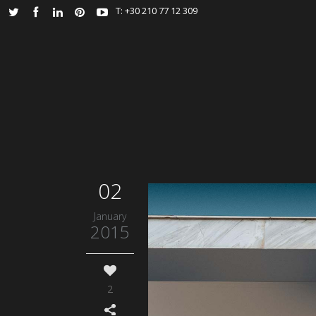
Τ: +30 210 77 12 309
02
January
2015
2