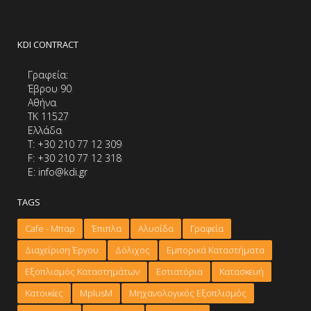
KDI CONTRACT
Γραφεία:
Έβρου 90
Αθήνα
ΤΚ 11527
Ελλάδα
Τ: +30 210 77 12 309
F: +30 210 77 12 318
E: info@kdi.gr
TAGS
Cafe - Μπαρ
Έπιπλα
Αλυσίδα
Γραφεία
Διαχείριση Έργου
Δόλιχος
Εμπορικά Καταστήματα
Εξοπλισμός Καταστημάτων
Εστιατόρια
Κατασκευή
Κατοικίες
ΜplusM
Μηχανολογικός Εξοπλισμός