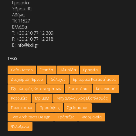
Γραφεία:
Έβρου 90
Αθήνα
ΤΚ 11527
Ελλάδα
Τ: +30 210 77 12 309
F: +30 210 77 12 318
E: info@kdi.gr
TAGS
Cafe - Μπαρ
Έπιπλα
Αλυσίδα
Γραφεία
Διαχείριση Έργου
Δόλιχος
Εμπορικά Καταστήματα
Εξοπλισμός Καταστημάτων
Εστιατόρια
Κατασκευή
Κατοικίες
ΜplusM
Μηχανολογικός Εξοπλισμός
Πολιτιστικά
Προσόψεις
Σχεδιασμός
Τwo Architects Design
Τράπεζες
Φαρμακεία
Φιλοξενία