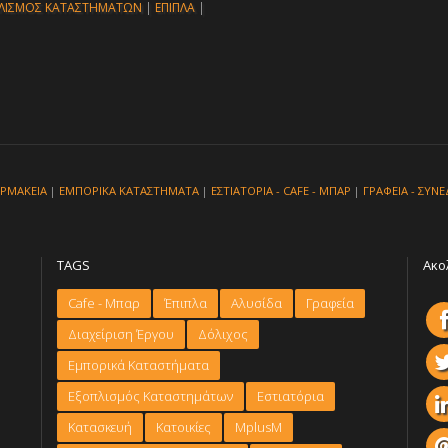
ΛΙΣΜΟΣ ΚΑΤΑΣΤΗΜΑΤΩΝ
|
ΕΠΙΠΛΑ
|
ΡΜΑΚΕΙΑ
|
ΕΜΠΟΡΙΚΑ ΚΑΤΑΣΤΗΜΑΤΑ
|
ΕΣΤΙΑΤΟΡΙΑ - CAFE - ΜΠΑΡ
|
ΓΡΑΦΕΙΑ - ΣΥΝΕ
TAGS
Ακο
Cafe - Μπαρ
Έπιπλα
Αλυσίδα
Γραφεία
Διαχείριση Έργου
Δόλιχος
Εμπορικά Καταστήματα
Εξοπλισμός Καταστημάτων
Εστιατόρια
Κατασκευή
Κατοικίες
ΜplusM