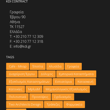
KDI CONTRACT
Γραφεία:
Έβρου 90
Αθήνα
ΤΚ 11527
Ελλάδα
Τ: +30 210 77 12 309
F: +30 210 77 12 318
E: info@kdi.gr
TAGS
Cafe - Μπαρ
Έπιπλα
Αλυσίδα
Γραφεία
Διαχείριση Έργου
Δόλιχος
Εμπορικά Καταστήματα
Εξοπλισμός Καταστημάτων
Εστιατόρια
Κατασκευή
Κατοικίες
ΜplusM
Μηχανολογικός Εξοπλισμός
Πολιτιστικά
Προσόψεις
Σχεδιασμός
Τwo Architects Design
Τράπεζες
Φαρμακεία