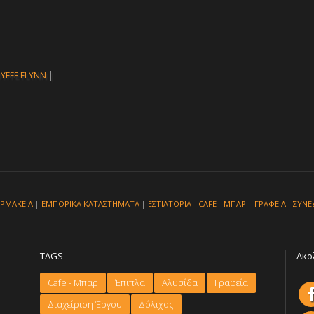
YFFE FLYNN
|
ΡΜΑΚΕΙΑ
|
ΕΜΠΟΡΙΚΑ ΚΑΤΑΣΤΗΜΑΤΑ
|
ΕΣΤΙΑΤΟΡΙΑ - CAFE - ΜΠΑΡ
|
ΓΡΑΦΕΙΑ - ΣΥΝΕ
TAGS
Ακο
Cafe - Μπαρ
Έπιπλα
Αλυσίδα
Γραφεία
Διαχείριση Έργου
Δόλιχος